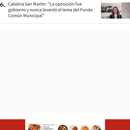
Catalina San Martín: “La oposición fue
6
.
gobierno y nunca levantó el tema del Fondo
Común Municipal”
Opens in ne