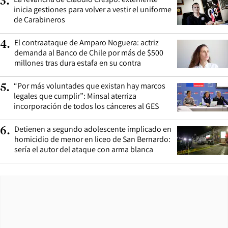
3
.
inicia gestiones para volver a vestir el uniforme
de Carabineros
El contraataque de Amparo Noguera: actriz
4
.
demanda al Banco de Chile por más de $500
millones tras dura estafa en su contra
“Por más voluntades que existan hay marcos
5
.
legales que cumplir”: Minsal aterriza
incorporación de todos los cánceres al GES
Detienen a segundo adolescente implicado en
6
.
homicidio de menor en liceo de San Bernardo:
sería el autor del ataque con arma blanca