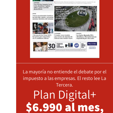
La mayoría no entiende el debate por el
impuesto a las empresas. El resto lee La
Tercera.
Plan Digital+
$6.990 al mes,