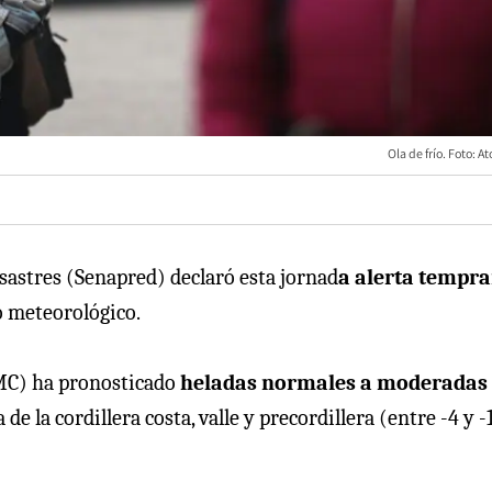
Ola de frío. Foto: At
sastres (Senapred) declaró esta jornad
a alerta tempr
 meteorológico.
DMC) ha pronosticado
heladas normales a moderadas
 de la cordillera costa, valle y precordillera (entre -4 y -