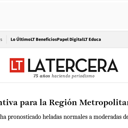
Opens in new window
os
Lo Último
LT Beneficios
Papel Digital
LT Educa
75 años
haciendo periodismo
tiva para la Región Metropolita
ha pronosticado heladas normales a moderadas desd