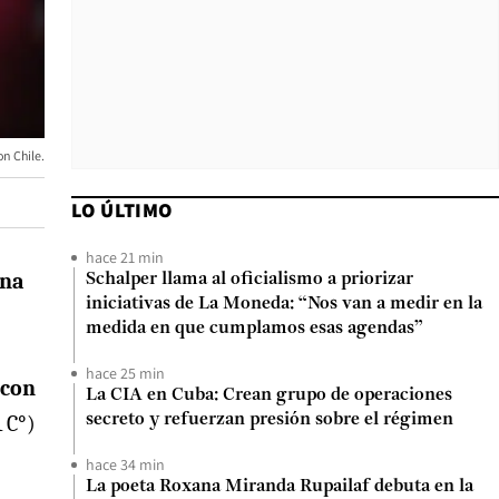
on Chile.
LO ÚLTIMO
hace 21 min
ana
Schalper llama al oficialismo a priorizar
iniciativas de La Moneda: “Nos van a medir en la
medida en que cumplamos esas agendas”
hace 25 min
 con
La CIA en Cuba: Crean grupo de operaciones
1 C°)
secreto y refuerzan presión sobre el régimen
hace 34 min
La poeta Roxana Miranda Rupailaf debuta en la