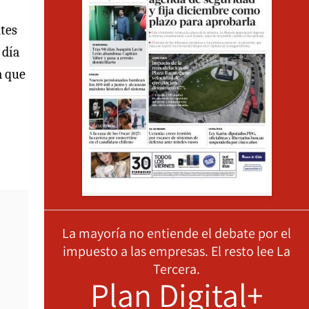
tes
 día
a que
La mayoría no entiende el debate por el
impuesto a las empresas. El resto lee La
Tercera.
Plan Digital+