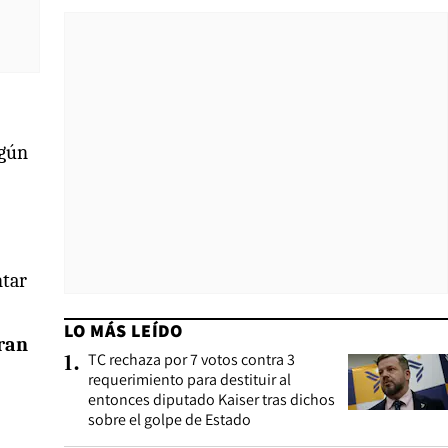
egún
ntar
LO MÁS LEÍDO
eran
TC rechaza por 7 votos contra 3
1
.
requerimiento para destituir al
entonces diputado Kaiser tras dichos
sobre el golpe de Estado