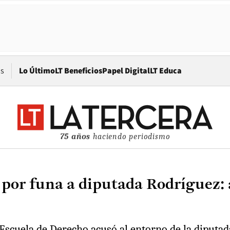
Opens in new window
os
Lo Último
LT Beneficios
Papel Digital
LT Educa
75 años
haciendo periodismo
 por funa a diputada Rodríguez:
a Escuela de Derecho acusó al entorno de la diputad