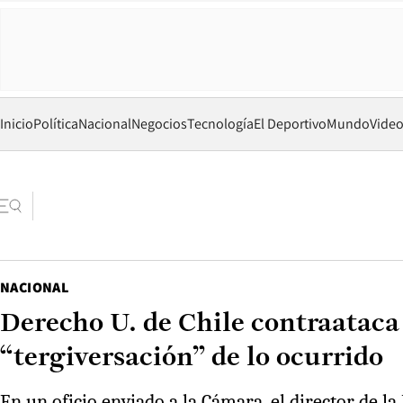
Inicio
Política
Nacional
Negocios
Tecnología
El Deportivo
Mundo
Vide
NACIONAL
Derecho U. de Chile contraataca
“tergiversación” de lo ocurrido
En un oficio enviado a la Cámara, el director de l