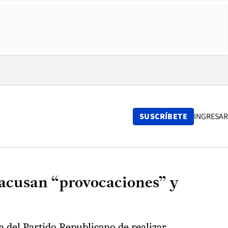
SUSCRÍBETE
INGRESAR
 acusan “provocaciones” y
a del Partido Republicano de realizar