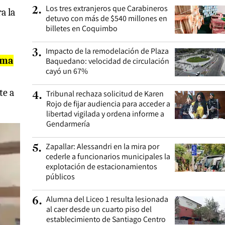
Los tres extranjeros que Carabineros
2
.
a la
detuvo con más de $540 millones en
billetes en Coquimbo
Impacto de la remodelación de Plaza
3
.
rma
Baquedano: velocidad de circulación
cayó un 67%
te a
Tribunal rechaza solicitud de Karen
4
.
Rojo de fijar audiencia para acceder a
libertad vigilada y ordena informe a
Gendarmería
Zapallar: Alessandri en la mira por
5
.
cederle a funcionarios municipales la
explotación de estacionamientos
públicos
Alumna del Liceo 1 resulta lesionada
6
.
al caer desde un cuarto piso del
establecimiento de Santiago Centro