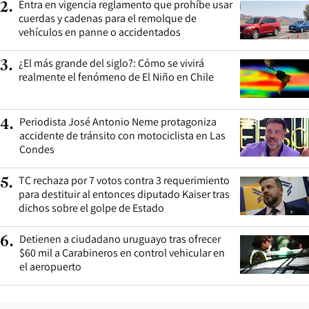
Entra en vigencia reglamento que prohíbe usar
2
.
cuerdas y cadenas para el remolque de
vehículos en panne o accidentados
¿El más grande del siglo?: Cómo se vivirá
3
.
realmente el fenómeno de El Niño en Chile
Periodista José Antonio Neme protagoniza
4
.
accidente de tránsito con motociclista en Las
Condes
TC rechaza por 7 votos contra 3 requerimiento
5
.
para destituir al entonces diputado Kaiser tras
dichos sobre el golpe de Estado
Detienen a ciudadano uruguayo tras ofrecer
6
.
$60 mil a Carabineros en control vehicular en
el aeropuerto