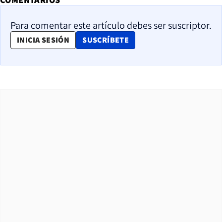
Para comentar este artículo debes ser suscriptor.
OPENS IN NEW WINDOW
INICIA SESIÓN
SUSCRÍBETE