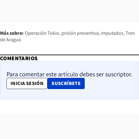
Más sobre:
Operación Tokio
prisión preventiva
imputados
Tren
de Aragua
COMENTARIOS
Para comentar este artículo debes ser suscriptor.
OPENS IN NEW WINDOW
INICIA SESIÓN
SUSCRÍBETE