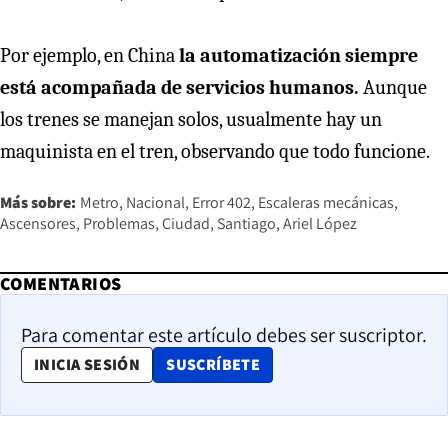
Por ejemplo, en China
la automatización siempre
está acompañada de servicios humanos.
Aunque
los trenes se manejan solos, usualmente hay un
maquinista en el tren, observando que todo funcione.
Más sobre:
Metro
Nacional
Error 402
Escaleras mecánicas
Ascensores
Problemas
Ciudad
Santiago
Ariel López
COMENTARIOS
Para comentar este artículo debes ser suscriptor.
OPENS IN NEW WINDOW
INICIA SESIÓN
SUSCRÍBETE