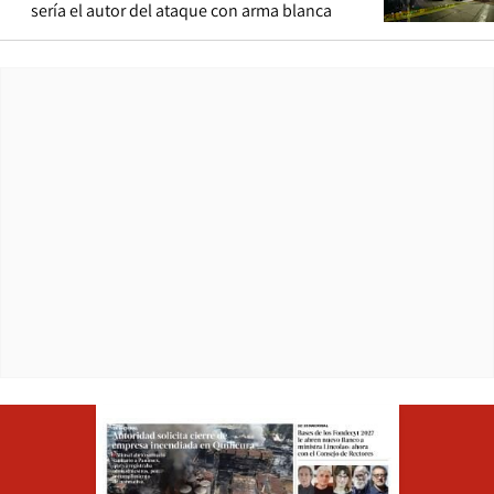
sería el autor del ataque con arma blanca
Opens in ne