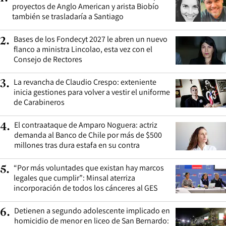
proyectos de Anglo American y arista Biobío
también se trasladaría a Santiago
Bases de los Fondecyt 2027 le abren un nuevo
2
.
flanco a ministra Lincolao, esta vez con el
Consejo de Rectores
La revancha de Claudio Crespo: exteniente
3
.
inicia gestiones para volver a vestir el uniforme
de Carabineros
El contraataque de Amparo Noguera: actriz
4
.
demanda al Banco de Chile por más de $500
millones tras dura estafa en su contra
“Por más voluntades que existan hay marcos
5
.
legales que cumplir”: Minsal aterriza
incorporación de todos los cánceres al GES
Detienen a segundo adolescente implicado en
6
.
homicidio de menor en liceo de San Bernardo: