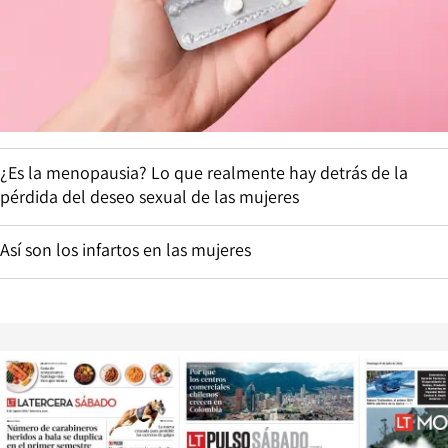
¿Es la menopausia? Lo que realmente hay detrás de la
pérdida del deseo sexual de las mujeres
Así son los infartos en las mujeres
Opens in new window
Opens in ne