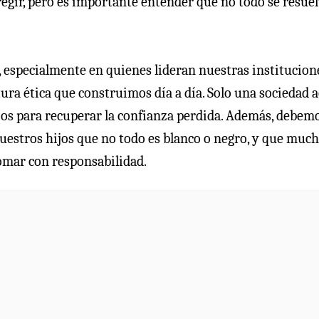
regir, pero es importante entender que no todo se resue
 especialmente en quienes lideran nuestras institucion
ura ética que construimos día a día. Solo una sociedad a
rios para recuperar la confianza perdida. Además, debem
uestros hijos que no todo es blanco o negro, y que muc
omar con responsabilidad.