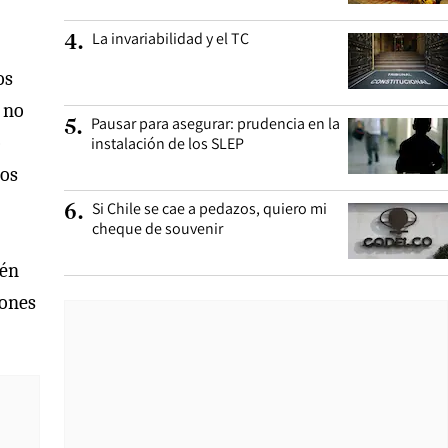
La invariabilidad y el TC
4
.
os
 no
Pausar para asegurar: prudencia en la
5
.
o
instalación de los SLEP
ños
Si Chile se cae a pedazos, quiero mi
6
.
cheque de souvenir
tén
iones