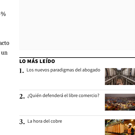
74%
acto
a un
LO MÁS LEÍDO
Los nuevos paradigmas del abogado
1
.
¿Quién defenderá el libre comercio?
2
.
La hora del cobre
3
.