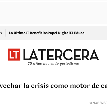
Opens in new window
os
Lo Último
LT Beneficios
Papel Digital
LT Educa
75 años
haciendo periodismo
vechar la crisis como motor de 
28 NOVIEMBR