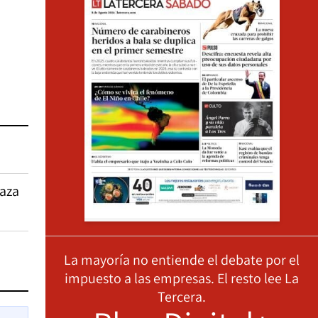
laza
La mayoría no entiende el debate por el
impuesto a las empresas. El resto lee La
Tercera.