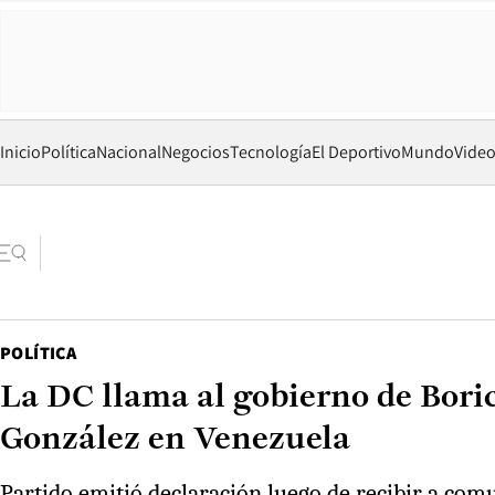
Inicio
Política
Nacional
Negocios
Tecnología
El Deportivo
Mundo
Vide
POLÍTICA
La DC llama al gobierno de Bori
González en Venezuela
Partido emitió declaración luego de recibir a com