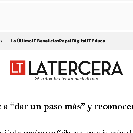
Opens in new window
os
Lo Último
LT Beneficios
Papel Digital
LT Educa
75 años
haciendo periodismo
c a “dar un paso más” y reconoce
unidad venezolana en Chile en su consejo nacional.