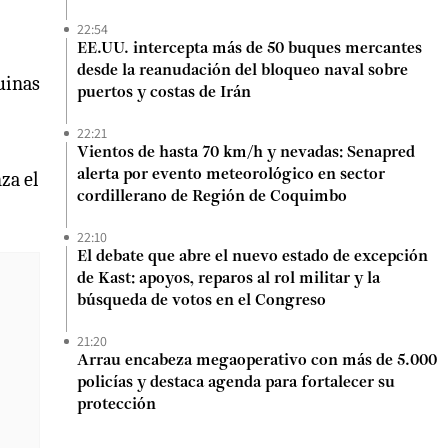
22:54
EE.UU. intercepta más de 50 buques mercantes
desde la reanudación del bloqueo naval sobre
uinas
puertos y costas de Irán
22:21
Vientos de hasta 70 km/h y nevadas: Senapred
alerta por evento meteorológico en sector
za el
cordillerano de Región de Coquimbo
22:10
El debate que abre el nuevo estado de excepción
de Kast: apoyos, reparos al rol militar y la
búsqueda de votos en el Congreso
21:20
Arrau encabeza megaoperativo con más de 5.000
policías y destaca agenda para fortalecer su
protección