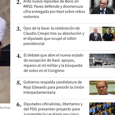
Ante nuevo reposteo de Boric en
2
.
RRSS: Pavez defiende y desmenuza
cifra entregada por Kast sobre robos
violentos
Ojos de la llave: la celebración de
3
.
Claudio Crespo tras su absolución y
el diputado que ocupó el sillón
presidencial
El debate que abre el nuevo estado
4
.
de excepción de Kast: apoyos,
reparos al rol militar y la búsqueda
de votos en el Congreso
Gobierno respalda candidatura de
5
.
Rojo Edwards para presidir la Unión
Interparlamentaria
Diputados oficialistas, libertarios y
6
.
by Oraa
del PDG presentan proyecto para
suspender la Ley Karin por cinco