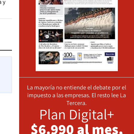
a y
La mayoría no entiende el debate por el
impuesto a las empresas. El resto lee La
Tercera.
Plan Digital+
$6.990 al mes,