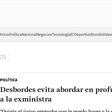
Inicio
Política
Nacional
Negocios
Tecnología
El Deportivo
Mundo
Vide
POLÍTICA
Desbordes evita abordar en prof
a la exministra
“Quizás el único reproche que le puedo hacer a la 