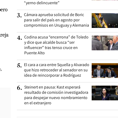
“yerno delincuente”
pero
Cámara aprueba solicitud de Boric
3
.
para salir del país en agosto por
compromisos en Uruguay y Alemania
reja
Codina acusa “encerrona” de Toledo
4
.
y dice que alcalde busca “ser
influencer” tras tenso cruce en
Puente Alto
El cara a cara entre Squella y Alvarado
5
.
,
que hizo retroceder al senador en su
idea de reincorporar a Rodríguez
Steinert en pausa: Kast esperará
6
.
resultado de comisión investigadora
para despejar nuevo nombramiento
en el extranjero