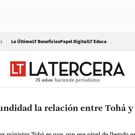
Opens in new window
os
Lo Último
LT Beneficios
Papel Digital
LT Educa
75 años
haciendo periodismo
undidad la relación entre Tohá y
ex ministra Tohá es que, con ese nivel de llegada 