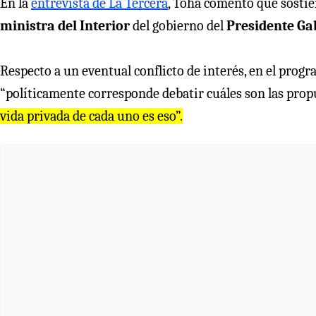
En la
entrevista de La Tercera
, Tohá comentó que sostie
ministra del Interior
del gobierno del
Presidente Gab
Respecto a un eventual conflicto de interés, en el prog
“políticamente corresponde debatir cuáles son las prop
vida privada de cada uno es eso”.