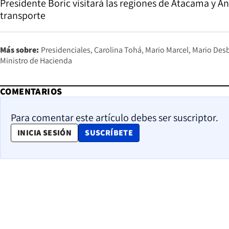
Presidente Boric visitará las regiones de Atacama y An
transporte
Más sobre:
Presidenciales
Carolina Tohá
Mario Marcel
Mario Des
Ministro de Hacienda
COMENTARIOS
Para comentar este artículo debes ser suscriptor.
OPENS IN NEW WINDOW
INICIA SESIÓN
SUSCRÍBETE