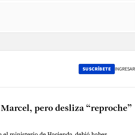
SUSCRÍBETE
INGRESAR
 Marcel, pero desliza “reproche”
en el ministerio de Hacienda, debió haber