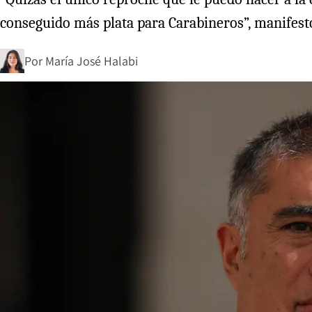
conseguido más plata para Carabineros”, manifestó
Por
María José Halabi