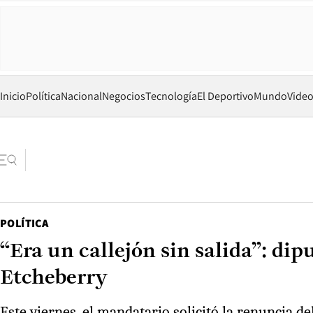
Inicio
Política
Nacional
Negocios
Tecnología
El Deportivo
Mundo
Vide
POLÍTICA
“Era un callejón sin salida”: dip
Etcheberry
Este viernes, el mandatario solicitó la renuncia d