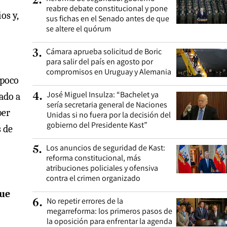
2
.
reabre debate constitucional y pone
os y,
sus fichas en el Senado antes de que
se altere el quórum
Cámara aprueba solicitud de Boric
3
.
para salir del país en agosto por
compromisos en Uruguay y Alemania
mpoco
José Miguel Insulza: “Bachelet ya
ado a
4
.
sería secretaria general de Naciones
ber
Unidas si no fuera por la decisión del
gobierno del Presidente Kast”
s de
Los anuncios de seguridad de Kast:
5
.
reforma constitucional, más
atribuciones policiales y ofensiva
contra el crimen organizado
que
No repetir errores de la
6
.
megarreforma: los primeros pasos de
la oposición para enfrentar la agenda