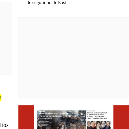
de seguridad de Kast
a
Opens i
ltos