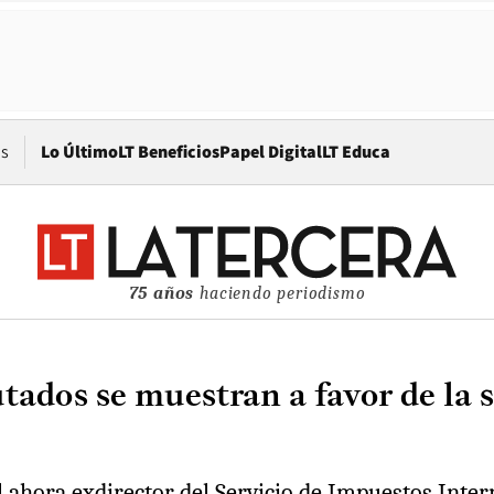
Opens in new window
os
Lo Último
LT Beneficios
Papel Digital
LT Educa
75 años
haciendo periodismo
utados se muestran a favor de la 
el ahora exdirector del Servicio de Impuestos Inter