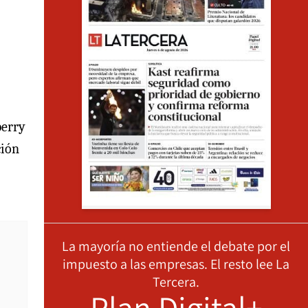
berry
ción
La mayoría no entiende el debate por el
impuesto a las empresas. El resto lee La
Tercera.
Plan Digital+