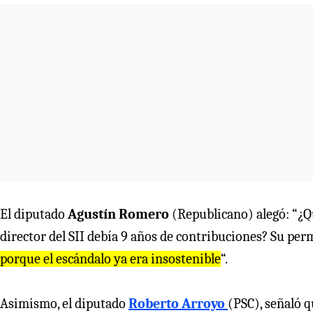
El diputado
Agustín Romero
(Republicano) alegó: “¿Qu
director del SII debía 9 años de contribuciones? Su pe
porque el escándalo ya era insostenible
“.
Asimismo, el diputado
Roberto Arroyo
(PSC), señaló q