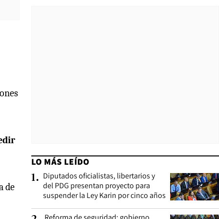
iones
edir
LO MÁS LEÍDO
Diputados oficialistas, libertarios y
1
.
del PDG presentan proyecto para
a de
suspender la Ley Karin por cinco años
Reforma de seguridad: gobierno