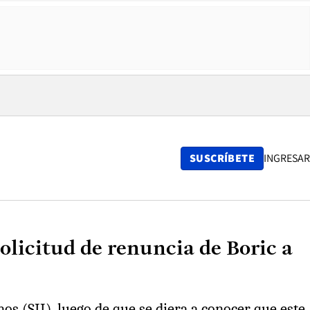
SUSCRÍBETE
INGRESAR
solicitud de renuncia de Boric a
nos (SII), luego de que se diera a conocer que este