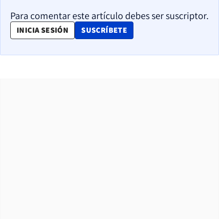
Para comentar este artículo debes ser suscriptor.
OPENS IN NEW WINDOW
INICIA SESIÓN
SUSCRÍBETE