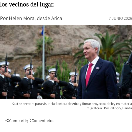
los vecinos del lugar.
Por
Helen Mora, desde Arica
7 JUNIO 2026
Kast se prepara para visitar la frontera de Arica y firmar proyectos de ley en materia
migratoria
Patricio_Banda
Compartir
Comentarios