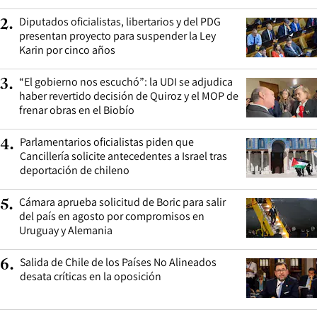
Diputados oficialistas, libertarios y del PDG
2
.
presentan proyecto para suspender la Ley
Karin por cinco años
“El gobierno nos escuchó”: la UDI se adjudica
3
.
haber revertido decisión de Quiroz y el MOP de
frenar obras en el Biobío
Parlamentarios oficialistas piden que
4
.
Cancillería solicite antecedentes a Israel tras
deportación de chileno
Cámara aprueba solicitud de Boric para salir
5
.
del país en agosto por compromisos en
Uruguay y Alemania
Salida de Chile de los Países No Alineados
6
.
desata críticas en la oposición