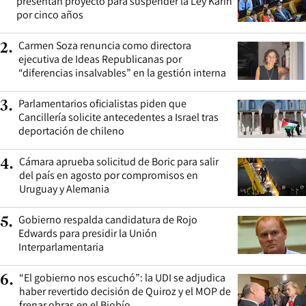
presentan proyecto para suspender la Ley Karin
por cinco años
Carmen Soza renuncia como directora
2
.
ejecutiva de Ideas Republicanas por
“diferencias insalvables” en la gestión interna
Parlamentarios oficialistas piden que
3
.
Cancillería solicite antecedentes a Israel tras
deportación de chileno
Cámara aprueba solicitud de Boric para salir
4
.
del país en agosto por compromisos en
Uruguay y Alemania
Gobierno respalda candidatura de Rojo
5
.
Edwards para presidir la Unión
Interparlamentaria
“El gobierno nos escuchó”: la UDI se adjudica
6
.
haber revertido decisión de Quiroz y el MOP de
frenar obras en el Biobío