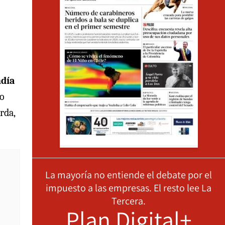
ndía
vo
rda,
La mayoría no entiende el debate por el
impuesto a las empresas. El resto lee La
Tercera.
Plan Digital+