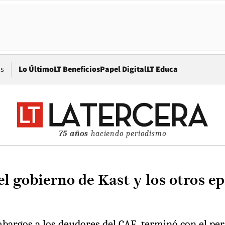
Opens in new window
os
Lo Último
LT Beneficios
Papel Digital
LT Educa
75 años
haciendo periodismo
l gobierno de Kast y los otros e
mbargos a los deudores del CAE, terminó con el peri