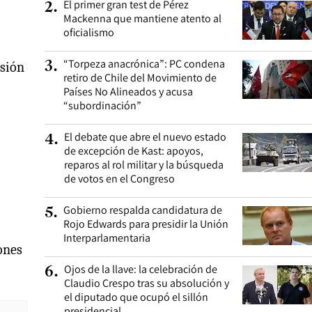
El primer gran test de Pérez
2
.
Mackenna que mantiene atento al
oficialismo
“Torpeza anacrónica”: PC condena
3
.
isión
retiro de Chile del Movimiento de
Países No Alineados y acusa
“subordinación”
El debate que abre el nuevo estado
4
.
de excepción de Kast: apoyos,
reparos al rol militar y la búsqueda
de votos en el Congreso
Gobierno respalda candidatura de
5
.
Rojo Edwards para presidir la Unión
Interparlamentaria
ones
Ojos de la llave: la celebración de
6
.
Claudio Crespo tras su absolución y
el diputado que ocupó el sillón
presidencial