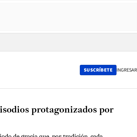
SUSCRÍBETE
INGRESAR
pisodios protagonizados por
odo de gracia que, por tradición, cada