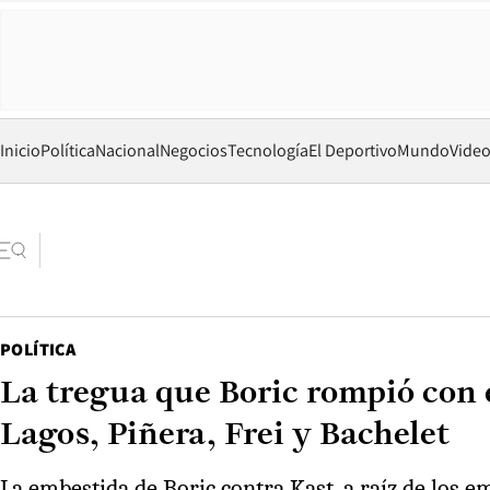
Inicio
Política
Nacional
Negocios
Tecnología
El Deportivo
Mundo
Vide
POLÍTICA
La tregua que Boric rompió con e
Lagos, Piñera, Frei y Bachelet
La embestida de Boric contra Kast, a raíz de los e