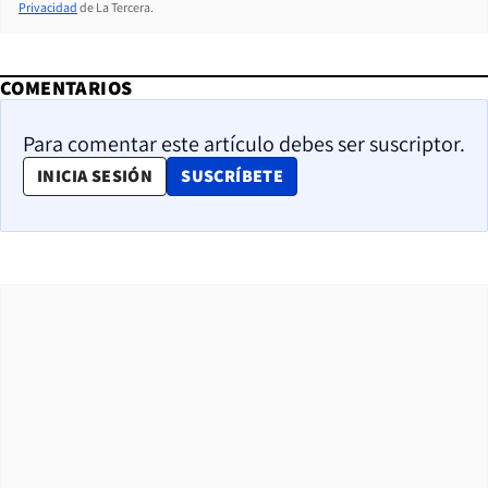
Privacidad
de La Tercera.
COMENTARIOS
Para comentar este artículo debes ser suscriptor.
OPENS IN NEW WINDOW
INICIA SESIÓN
SUSCRÍBETE