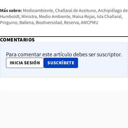
Más sobre:
Medioambiente
Chañaral de Aceituno
Archipiélago de
Humboldt
Ministra
Medio Ambiente
Maisa Rojas
Isla Chañaral
Pinguino
Ballena
Biodiversidad
Reserva
AMCPMU
COMENTARIOS
Para comentar este artículo debes ser suscriptor.
OPENS IN NEW WINDOW
INICIA SESIÓN
SUSCRÍBETE