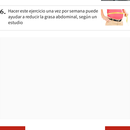
Hacer este ejercicio una vez por semana puede
6
.
ayudar a reducir la grasa abdominal, según un
estudio
Opens in ne