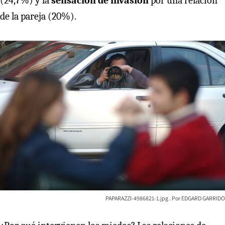
(24,7%) y la
sensación de invasión
por una relación
de la pareja (20%).
PAPARAZZI-4986821-1.jpg
EDGARD GARRIDO