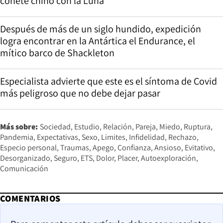
cohete chino con la Luna
Después de más de un siglo hundido, expedición
logra encontrar en la Antártica el Endurance, el
mítico barco de Shackleton
Especialista advierte que este es el síntoma de Covid
más peligroso que no debe dejar pasar
Más sobre:
Sociedad
Estudio
Relación
Pareja
Miedo
Ruptura
Pandemia
Expectativas
Sexo
Limites
Infidelidad
Rechazo
Especio personal
Traumas
Apego
Confianza
Ansioso
Evitativo
Desorganizado
Seguro
ETS
Dolor
Placer
Autoexploración
Comunicación
COMENTARIOS