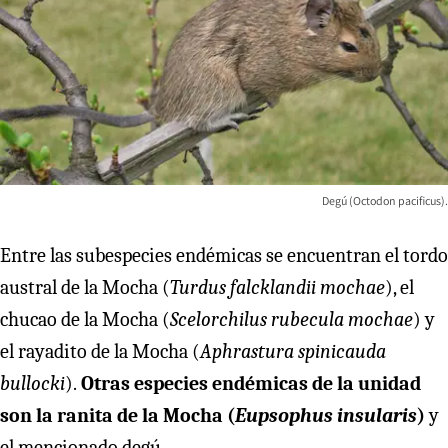
Degú (Octodon pacificus).
Entre las subespecies endémicas se encuentran el tordo
austral de la Mocha (
Turdus falcklandii mochae
), el
chucao de la Mocha (
Scelorchilus rubecula mochae
) y
el rayadito de la Mocha (
Aphrastura spinicauda
bullocki
).
Otras especies endémicas de la unidad
son la ranita de la Mocha (
Eupsophus insularis
)
y
el mencionado degú.