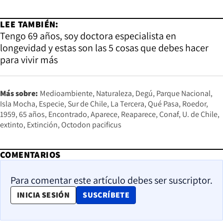
LEE TAMBIÉN:
Tengo 69 años, soy doctora especialista en
longevidad y estas son las 5 cosas que debes hacer
para vivir más
Más sobre:
Medioambiente
Naturaleza
Degú
Parque Nacional
Isla Mocha
Especie
Sur de Chile
La Tercera
Qué Pasa
Roedor
1959
65 años
Encontrado
Aparece
Reaparece
Conaf
U. de Chile
extinto
Extinción
Octodon pacificus
COMENTARIOS
Para comentar este artículo debes ser suscriptor.
OPENS IN NEW WINDOW
INICIA SESIÓN
SUSCRÍBETE