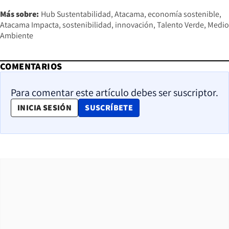
Más sobre:
Hub Sustentabilidad
Atacama
economía sostenible
Atacama Impacta
sostenibilidad
innovación
Talento Verde
Medio
Ambiente
COMENTARIOS
Para comentar este artículo debes ser suscriptor.
OPENS IN NEW WINDOW
INICIA SESIÓN
SUSCRÍBETE