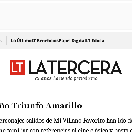
Opens in new window
os
Lo Último
LT Beneficios
Papel Digital
LT Educa
75 años
haciendo periodismo
ño Triunfo Amarillo
personajes salidos de Mi Villano Favorito han ido
e familiar con referencias al cine clásico y hasta 