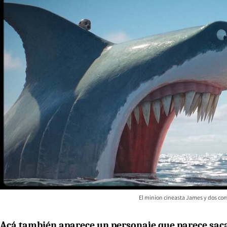
El minion cineasta James y dos co
Acá también aparece un personaje que parece sacad