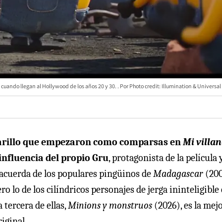
 cuando llegan al Hollywood de los años 20 y 30.
Photo credit: Illumination & Universal
amarillo que empezaron como comparsas en
Mi villa
influencia del propio Gru
, protagonista de la película 
e acuerda de los populares pingüinos de
Madagascar
(200
o lo de los cilíndricos personajes de jerga ininteligible 
a tercera de ellas,
Minions y monstruos
(2026), es la mejo
iginal.