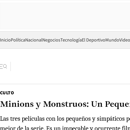
Inicio
Política
Nacional
Negocios
Tecnología
El Deportivo
Mundo
Vide
CULTO
Minions y Monstruos: Un Peque
Las tres películas con los pequeños y simpáticos 
mejor de la serie. Es un impecable y ocurrente film