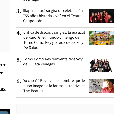
Illapu cerrará su gira de celebración
3
.
“55 años historia viva” en el Teatro
Caupolicán
Crítica de discos y singles: la era azul
4
.
de Karol G, el mundo chilengo de
Tomo Como Rey y la vida de Saiko y
De Saloon
Tomo Como Rey reinventa “Me Voy”
5
.
de Julieta Venegas
cer
er
Yo diseñé Revolver: el hombre que le
6
.
puso imagen a la fantasía creativa de
Max
The Beatles