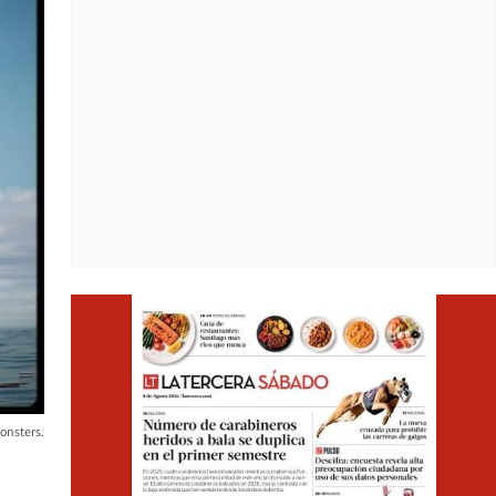
Opens i
onsters.