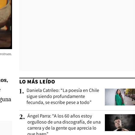
nstruos.
uos,
LO MÁS LEÍDO
e
Daniela Catrileo: “La poesía en Chile
1
.
sigue siendo profundamente
lguna
fecunda, se escribe pese a todo”
Ángel Parra: “A los 60 años estoy
2
.
orgulloso de una discografía, de una
carrera y de la gente que aprecia lo
que hago”