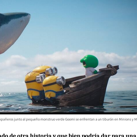
mpañeros junto al pequeño monstruo verde Goomi se enfrentan a un tiburón en Minions y M
o de otra historia y que bien podría dar para una