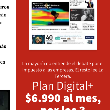
zaron
 sin
la
más
 en
La mayoría no entiende el debate por el
impuesto a las empresas. El resto lee La
Tercera.
Plan Digital+
$6.990 al mes,
por los 3