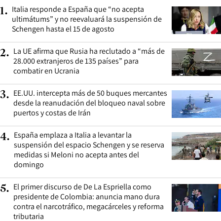
Italia responde a España que “no acepta
1
.
ultimátums” y no reevaluará la suspensión de
Schengen hasta el 15 de agosto
La UE afirma que Rusia ha reclutado a “más de
2
.
28.000 extranjeros de 135 países” para
combatir en Ucrania
EE.UU. intercepta más de 50 buques mercantes
3
.
desde la reanudación del bloqueo naval sobre
puertos y costas de Irán
España emplaza a Italia a levantar la
4
.
suspensión del espacio Schengen y se reserva
medidas si Meloni no acepta antes del
domingo
El primer discurso de De La Espriella como
5
.
presidente de Colombia: anuncia mano dura
contra el narcotráfico, megacárceles y reforma
tributaria