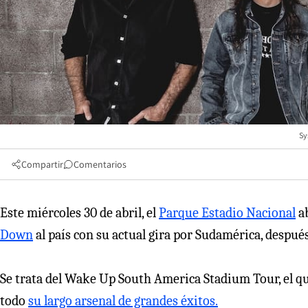
Sy
Compartir
Comentarios
Este miércoles 30 de abril, el
Parque Estadio Nacional
ab
Down
al país con su actual gira por Sudamérica, después
Se trata del Wake Up South America Stadium Tour, el q
todo
su largo arsenal de grandes éxitos.