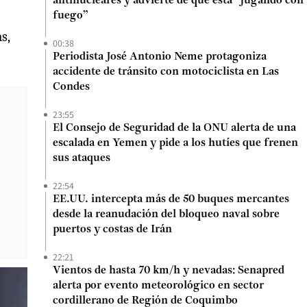
antinucleares y advierte de que está “jugando con
fuego”
s,
00:38
Periodista José Antonio Neme protagoniza
accidente de tránsito con motociclista en Las
Condes
23:55
El Consejo de Seguridad de la ONU alerta de una
escalada en Yemen y pide a los hutíes que frenen
sus ataques
22:54
EE.UU. intercepta más de 50 buques mercantes
desde la reanudación del bloqueo naval sobre
puertos y costas de Irán
22:21
Vientos de hasta 70 km/h y nevadas: Senapred
alerta por evento meteorológico en sector
cordillerano de Región de Coquimbo