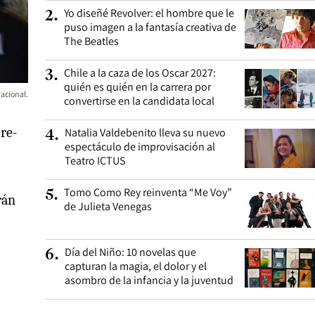
Yo diseñé Revolver: el hombre que le
2
.
puso imagen a la fantasía creativa de
The Beatles
Chile a la caza de los Oscar 2027:
3
.
quién es quién en la carrera por
Nacional.
convertirse en la candidata local
 re-
Natalia Valdebenito lleva su nuevo
4
.
espectáculo de improvisación al
Teatro ICTUS
Tomo Como Rey reinventa “Me Voy”
5
.
rán
de Julieta Venegas
Día del Niño: 10 novelas que
6
.
capturan la magia, el dolor y el
asombro de la infancia y la juventud