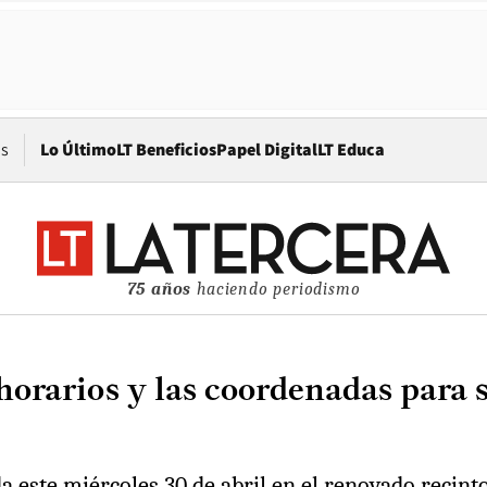
Opens in new window
os
Lo Último
LT Beneficios
Papel Digital
LT Educa
75 años
haciendo periodismo
horarios y las coordenadas para 
a este miércoles 30 de abril en el renovado recint