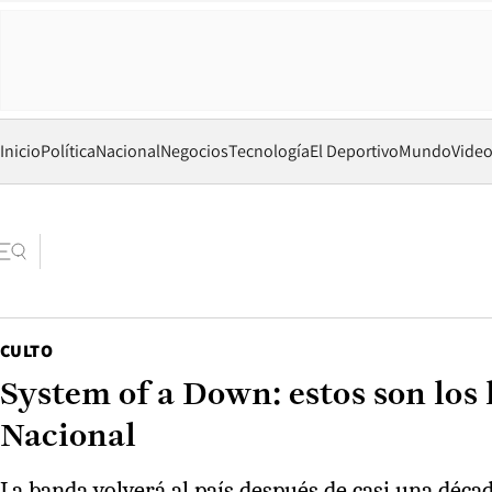
Inicio
Política
Nacional
Negocios
Tecnología
El Deportivo
Mundo
Vide
CULTO
System of a Down: estos son los 
Nacional
La banda volverá al país después de casi una décad