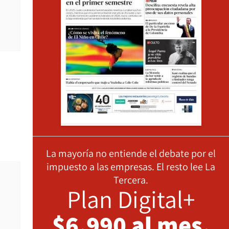
La mayoría no entiende el debate por el
impuesto a las empresas. El resto lee La
Tercera.
Plan Digital+
$6.990 al mes,