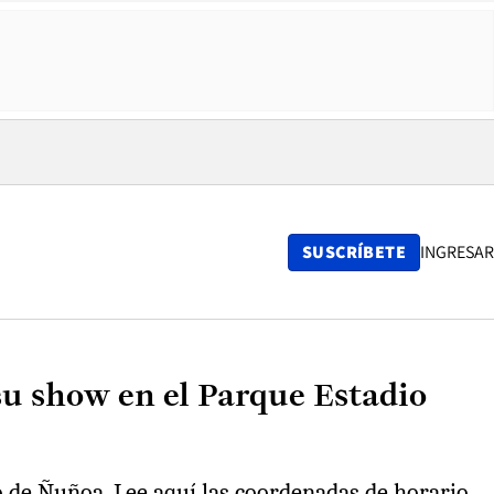
SUSCRÍBETE
INGRESAR
su show en el Parque Estadio
o de Ñuñoa. Lee aquí las coordenadas de horario,