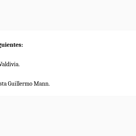
guientes:
Valdivia.
hasta Guillermo Mann.