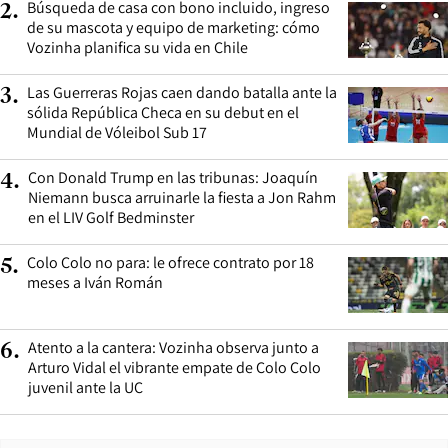
Búsqueda de casa con bono incluido, ingreso
2
.
de su mascota y equipo de marketing: cómo
Vozinha planifica su vida en Chile
Las Guerreras Rojas caen dando batalla ante la
3
.
sólida República Checa en su debut en el
Mundial de Vóleibol Sub 17
Con Donald Trump en las tribunas: Joaquín
4
.
Niemann busca arruinarle la fiesta a Jon Rahm
en el LIV Golf Bedminster
Colo Colo no para: le ofrece contrato por 18
5
.
meses a Iván Román
Atento a la cantera: Vozinha observa junto a
6
.
Arturo Vidal el vibrante empate de Colo Colo
juvenil ante la UC