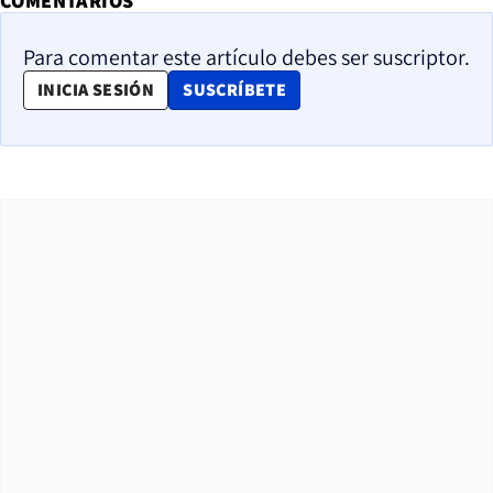
COMENTARIOS
Para comentar este artículo debes ser suscriptor.
OPENS IN NEW WINDOW
INICIA SESIÓN
SUSCRÍBETE