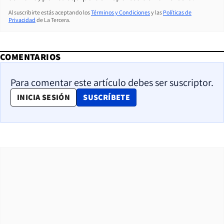
Al suscribirte estás aceptando los
Términos y Condiciones
y las
Políticas de
Privacidad
de La Tercera.
COMENTARIOS
Para comentar este artículo debes ser suscriptor.
OPENS IN NEW WINDOW
INICIA SESIÓN
SUSCRÍBETE