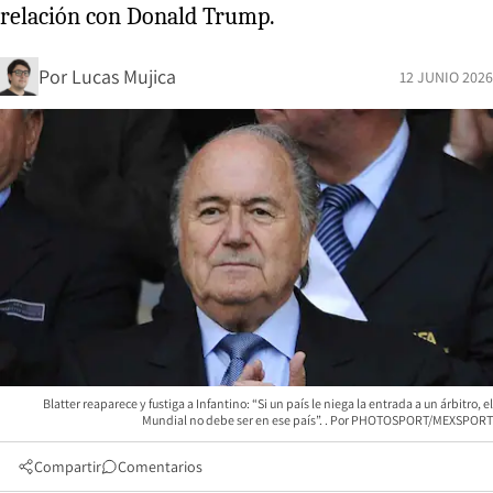
relación con Donald Trump.
Por
Lucas Mujica
12 JUNIO 2026
Blatter reaparece y fustiga a Infantino: “Si un país le niega la entrada a un árbitro, el
Mundial no debe ser en ese país”.
PHOTOSPORT/MEXSPORT
Compartir
Comentarios