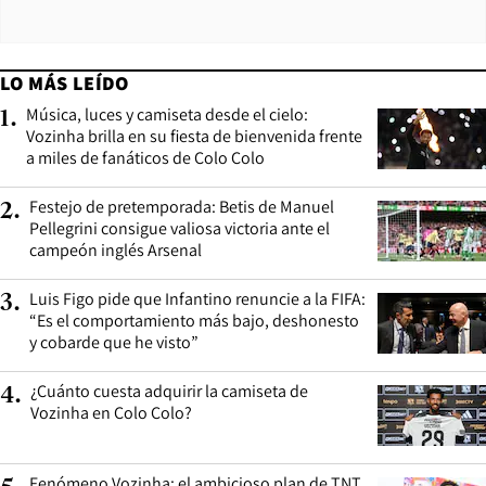
LO MÁS LEÍDO
Música, luces y camiseta desde el cielo:
1
.
Vozinha brilla en su fiesta de bienvenida frente
a miles de fanáticos de Colo Colo
Festejo de pretemporada: Betis de Manuel
2
.
Pellegrini consigue valiosa victoria ante el
campeón inglés Arsenal
Luis Figo pide que Infantino renuncie a la FIFA:
3
.
“Es el comportamiento más bajo, deshonesto
y cobarde que he visto”
¿Cuánto cuesta adquirir la camiseta de
4
.
Vozinha en Colo Colo?
Fenómeno Vozinha: el ambicioso plan de TNT