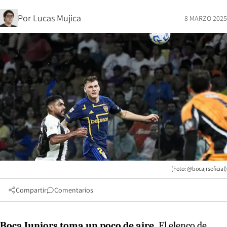
Por
Lucas Mujica
8 MARZO 2025
(Foto: @bocajrsoficial)
Compartir
Comentarios
Boca Juniors toma un poco de aire.
El elenco de