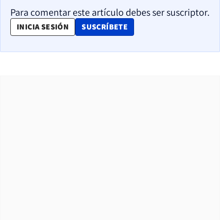
Para comentar este artículo debes ser suscriptor.
OPENS IN NEW WINDOW
INICIA SESIÓN
SUSCRÍBETE