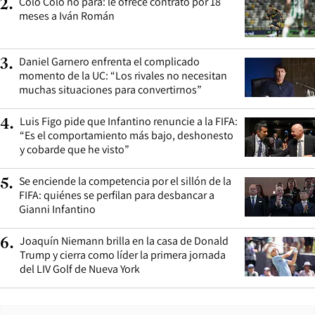
Colo Colo no para: le ofrece contrato por 18
2
.
meses a Iván Román
Daniel Garnero enfrenta el complicado
3
.
momento de la UC: “Los rivales no necesitan
muchas situaciones para convertirnos”
Luis Figo pide que Infantino renuncie a la FIFA:
4
.
“Es el comportamiento más bajo, deshonesto
y cobarde que he visto”
Se enciende la competencia por el sillón de la
5
.
FIFA: quiénes se perfilan para desbancar a
Gianni Infantino
Joaquín Niemann brilla en la casa de Donald
6
.
Trump y cierra como líder la primera jornada
del LIV Golf de Nueva York