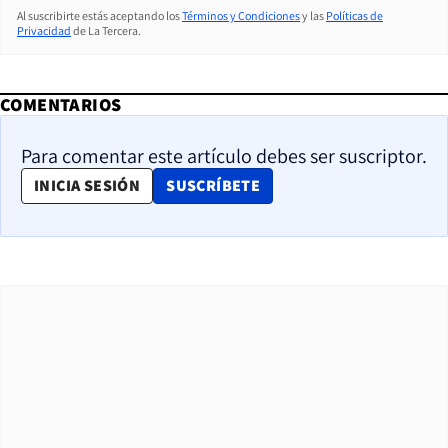
Al suscribirte estás aceptando los
Términos y Condiciones
y las
Políticas de
Privacidad
de La Tercera.
COMENTARIOS
Para comentar este artículo debes ser suscriptor.
OPENS IN NEW WINDOW
INICIA SESIÓN
SUSCRÍBETE