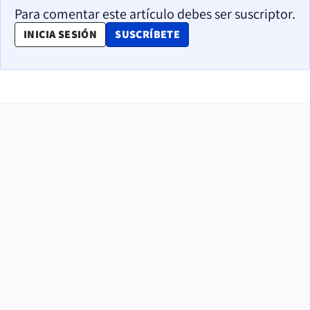
Para comentar este artículo debes ser suscriptor.
OPENS IN NEW WINDOW
INICIA SESIÓN
SUSCRÍBETE