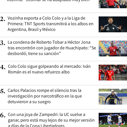
Vozinha exporta a Colo Colo y a la Liga de
2
.
Primera: TNT Sports transmitirá a los albos en
Argentina, Brasil y México
La condena de Roberto Tobar a Héctor Jona
3
.
tras encontrón con jugador de Huachipato: “Se
desbordó; tiene su sanción”
Colo Colo sigue golpeando al mercado: Iván
4
.
Román es el nuevo refuerzo albo
Carlos Palacios rompe el silencio tras la
5
.
investigación por narcotráfico en la que
detuvieron a su suegro
Con una joya de Zampedri: la UC vuelve a
6
.
ganar, pero está muy lejos de su mejor versión
a días de la Copa Libertadores