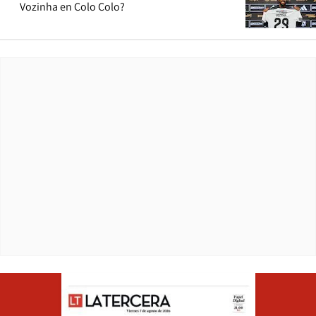
Vozinha en Colo Colo?
Opens in ne