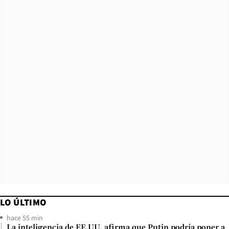
LO ÚLTIMO
hace 55 min
La inteligencia de EE.UU. afirma que Putin podría poner a