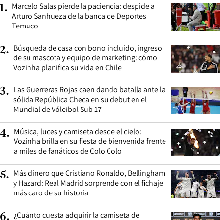
Marcelo Salas pierde la paciencia: despide a
1
.
Arturo Sanhueza de la banca de Deportes
Temuco
Búsqueda de casa con bono incluido, ingreso
2
.
de su mascota y equipo de marketing: cómo
Vozinha planifica su vida en Chile
Las Guerreras Rojas caen dando batalla ante la
3
.
sólida República Checa en su debut en el
Mundial de Vóleibol Sub 17
Música, luces y camiseta desde el cielo:
4
.
Vozinha brilla en su fiesta de bienvenida frente
a miles de fanáticos de Colo Colo
Más dinero que Cristiano Ronaldo, Bellingham
5
.
y Hazard: Real Madrid sorprende con el fichaje
más caro de su historia
¿Cuánto cuesta adquirir la camiseta de
6
.