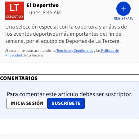
El Deportivo
Lunes, 8:45 AM
REGÍSTRATE
Una selección especial con la cobertura y análisis de
los eventos deportivos más importantes del fin de
semana, por el equipo de Deportes de La Tercera.
Al suscribirte estás aceptando los
Términos y Condiciones
y las
Políticas de
Privacidad
de La Tercera.
COMENTARIOS
Para comentar este artículo debes ser suscriptor.
OPENS IN NEW WINDOW
INICIA SESIÓN
SUSCRÍBETE