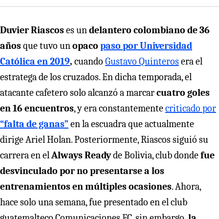
Duvier Riascos
es un
delantero colombiano de 36
años
que tuvo un
opaco
paso por Universidad
Católica en 2019
,
cuando
Gustavo Quinteros
era el
estratega de los cruzados. En dicha temporada, el
atacante cafetero solo alcanzó a marcar
cuatro goles
en 16 encuentros
, y era constantemente
criticado por
“falta de ganas”
en la escuadra que actualmente
dirige Ariel Holan. Posteriormente, Riascos siguió su
carrera en el
Always Ready
de Bolivia, club donde
fue
desvinculado por no presentarse a los
entrenamientos en múltiples ocasiones
. Ahora,
hace solo una semana, fue presentado en el club
guatemalteco Comunicaciones FC, sin embargo,
la