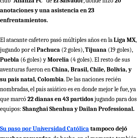
club
“Alianza FC”
de
El Salvador
, donde hizo
20
anotaciones y una asistencia en 23
enfrentamientos.
El atacante cafetero pasó múltiples años en la
Liga MX
,
jugando por el
Pachuca
(2 goles),
Tijuana
(19 goles),
Puebla
(6 goles) y
Morelia
(4 goles). El resto de sus
aventuras fueron en
China, Brasil, Chile, Bolivia, y
su país natal, Colombia
. De las naciones recién
nombradas, el país asiático es en donde mejor le fue, ya
que marcó
22 dianas en 43 partidos
jugando para dos
equipos:
Shanghai Shenhua y Dailan Professional.
Su paso por Universidad Católica
tampoco dejó