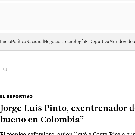
Inicio
Política
Nacional
Negocios
Tecnología
El Deportivo
Mundo
Vide
EL DEPORTIVO
Jorge Luis Pinto, exentrenador d
bueno en Colombia”
El técnico cafetalero, quien llevó a Costa Rica a c