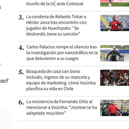
triunfo de la UC ante Cobresal
s
La condena de Roberto Tobar a
3
.
Héctor Jona tras encontrón con
jugador de Huachipato: “Se
desbordó; tiene su sanción”
Carlos Palacios rompe el silencio tras
4
.
la investigación por narcotráfico en la
que detuvieron a su suegro
,
Búsqueda de casa con bono
5
.
incluido, ingreso de su mascota y
¿no?
equipo de marketing: cómo Vozinha
planifica su vida en Chile
La resistencia de Fernando Ortiz al
6
.
mencionar a Vozinha: “Josimar se ha
adaptado muy bien”