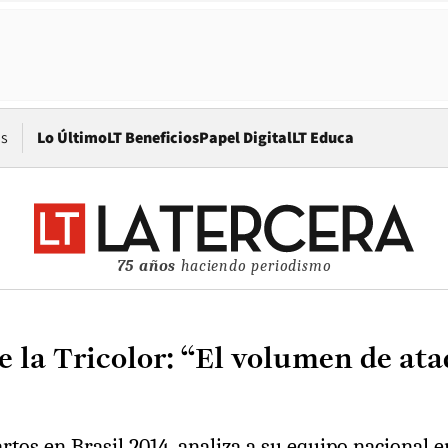
Opens in new window
os
Lo Último
LT Beneficios
Papel Digital
LT Educa
75 años
haciendo periodismo
e la Tricolor: “El volumen de at
uartos en Brasil 2014, analiza a su equipo nacional 