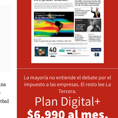
La mayoría no entiende el debate por el
impuesto a las empresas. El resto lee La
una
Tercera.
e
Plan Digital+
tbol
$6.990 al mes,