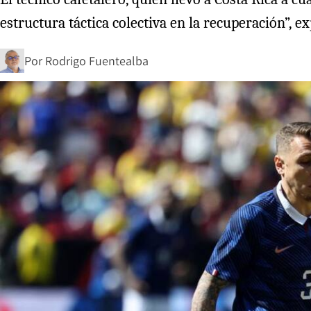
estructura táctica colectiva en la recuperación”, ex
Por
Rodrigo Fuentealba