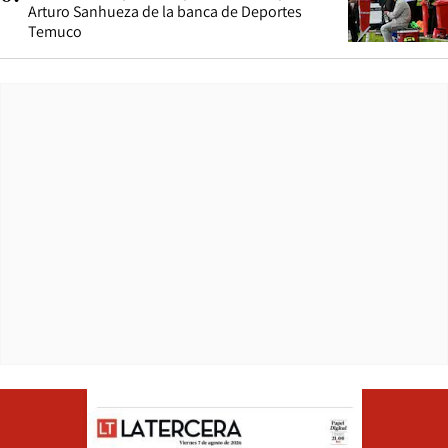
Arturo Sanhueza de la banca de Deportes
Temuco
Opens in ne