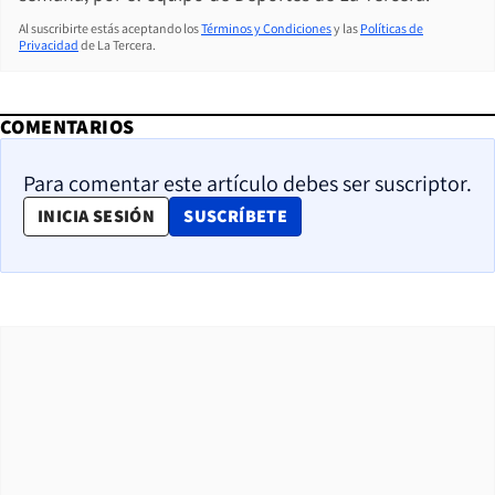
Al suscribirte estás aceptando los
Términos y Condiciones
y las
Políticas de
Privacidad
de La Tercera.
COMENTARIOS
Para comentar este artículo debes ser suscriptor.
OPENS IN NEW WINDOW
INICIA SESIÓN
SUSCRÍBETE