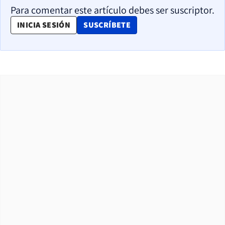
Para comentar este artículo debes ser suscriptor.
OPENS IN NEW WINDOW
INICIA SESIÓN
SUSCRÍBETE