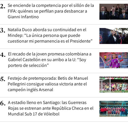
Se enciende la competencia por el sillón de la
2
.
FIFA: quiénes se perfilan para desbancar a
Gianni Infantino
Natalia Duco aborda su continuidad en el
3
.
Mindep: “La única persona que puede
cuestionar mi permanencia es el Presidente”
El recado de la joven promesa colombiana a
4
.
Gabriel Castellón en su arribo a la U: “Soy
portero de selección”
Festejo de pretemporada: Betis de Manuel
5
.
Pellegrini consigue valiosa victoria ante el
campeón inglés Arsenal
A estadio lleno en Santiago: las Guerreras
6
.
Rojas se estrenan ante República Checa en el
Mundial Sub 17 de Vóleibol