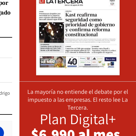
por
gado
La mayoría no entiende el debate por el
drigo
impuesto a las empresas. El resto lee La
Tercera.
Plan Digital+
$6.990 al mes,