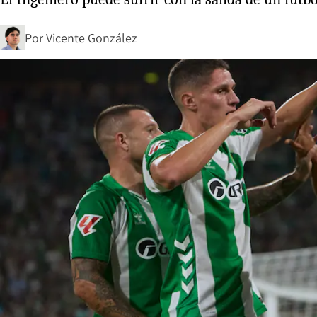
Por
Vicente González