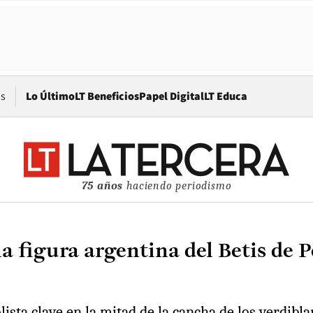
Opens in new window
os
Lo Último
LT Beneficios
Papel Digital
LT Educa
75 años
haciendo periodismo
la figura argentina del Betis de P
lista clave en la mitad de la cancha de los verdibla