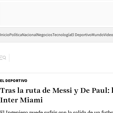
Inicio
Política
Nacional
Negocios
Tecnología
El Deportivo
Mundo
Vide
EL DEPORTIVO
Tras la ruta de Messi y De Paul: 
Inter Miami
El Ingeniero puede sufrir con la salida de un futbo