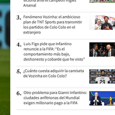
victoria ante el campeón inglés
Arsenal
Fenómeno Vozinha: el ambicioso
3
.
plan de TNT Sports para transmitir
los partidos de Colo Colo en el
extranjero
Luis Figo pide que Infantino
4
.
renuncie a la FIFA: “Es el
comportamiento más bajo,
deshonesto y cobarde que he visto”
¿Cuánto cuesta adquirir la camiseta
5
.
de Vozinha en Colo Colo?
Otro problema para Gianni Infantino:
6
.
ciudades anfitrionas del Mundial
exigen millonario pago a la FIFA