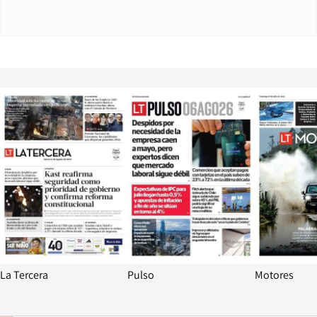
Opens in new window
Opens in ne
La Tercera
Pulso
Motores