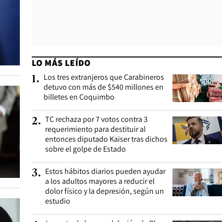
LO MÁS LEÍDO
Los tres extranjeros que Carabineros
1
.
detuvo con más de $540 millones en
billetes en Coquimbo
TC rechaza por 7 votos contra 3
2
.
requerimiento para destituir al
entonces diputado Kaiser tras dichos
sobre el golpe de Estado
Estos hábitos diarios pueden ayudar
3
.
a los adultos mayores a reducir el
dolor físico y la depresión, según un
estudio