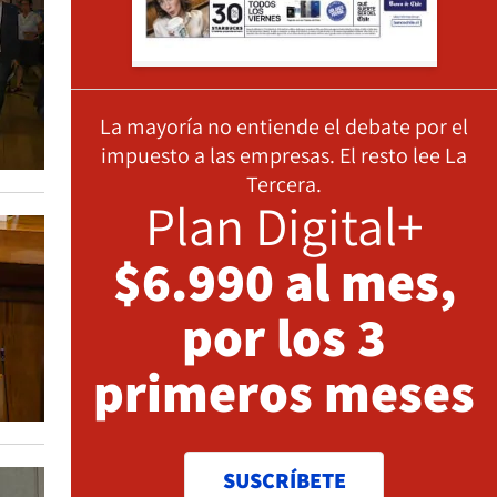
La mayoría no entiende el debate por el
impuesto a las empresas. El resto lee La
Tercera.
Plan Digital+
$6.990 al mes,
por los 3
primeros meses
SUSCRÍBETE