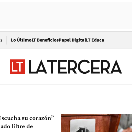
Opens in new window
os
Lo Último
LT Beneficios
Papel Digital
LT Educa
“Escucha su corazón”
ado libre de