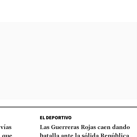
EL DEPORTIVO
 vías
Las Guerreras Rojas caen dando
d que
batalla ante la sólida República