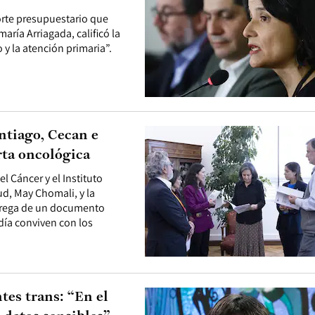
orte presupuestario que
aría Arriagada, calificó la
y la atención primaria”.
ntiago, Cecan e
rta oncológica
l Cáncer y el Instituto
ud, May Chomali, y la
ntrega de un documento
día conviven con los
tes trans: “En el