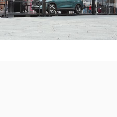
Una nueva marca china prepara su desembarco
en Chile: Lepas
La firma premium de nuevas energías perteneciente al Grupo Chery
tiene como objetivo para 2027 operar en 45 países.
12 MARZO