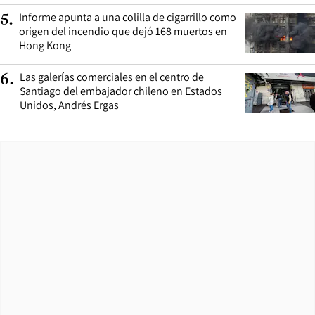
Atlético de Madrid en TV y streaming
Robo con intimidación a escolta de exministro
2
.
Luis Cordero termina con cinco detenidos tras
persecución
Entra en vigencia reglamento que prohíbe usar
3
.
cuerdas y cadenas para el remolque de
vehículos en panne o accidentados
Italia responde a España que “no acepta
4
.
ultimátums” y no reevaluará la suspensión de
Schengen hasta el 15 de agosto
Informe apunta a una colilla de cigarrillo como
5
.
origen del incendio que dejó 168 muertos en
Hong Kong
Las galerías comerciales en el centro de
6
.
Santiago del embajador chileno en Estados
Unidos, Andrés Ergas