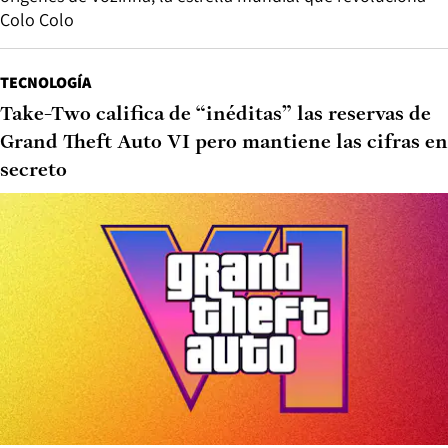
Vuelve la Copa Libertadores: zoom a Estudiantes y
Platense, los rivales de la UC y Coquimbo
“Jugaba descalzo con sus amigos del barrio”: viaje a los
orígenes de Vozinha, la estrella mundial que revoluciona
Colo Colo
TECNOLOGÍA
Take-Two califica de “inéditas” las reservas de
Grand Theft Auto VI pero mantiene las cifras en