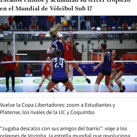
Vuelve la lluvia a Coquimbo y Atacama: revisa las fechas y
qué se espera del nuevo evento
Anuncian un “fenómeno inusual” de lluvia y nieve en
Santiago: cuándo y cómo será el evento
EL DEPORTIVO
Las Guerreras Rojas ceden ante el poderío de
Estados Unidos y acumulan su tercer tropiezo
en el Mundial de Vóleibol Sub 17