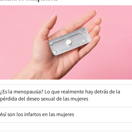
Olivia Maurel: “En la gestación subrogada, un niño puede
tener hasta cinco progenitores”
La izquierda del Partido Demócrata gana terreno de cara a
los comicios de medio mandato
PAULA
Píldora del día después en Chile: los miedos que
nunca se cumplieron