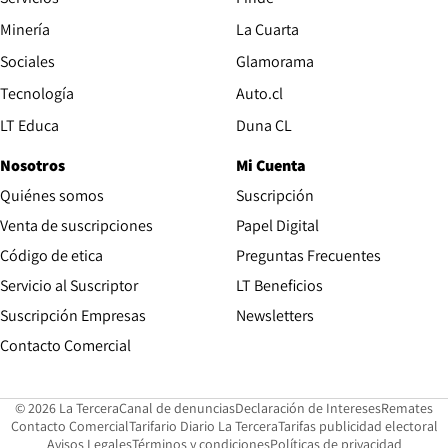
La Tercera
Pulso
Motores
Secciones
Medios
Política
Paula
Mundo
Negocios
Nacional
El Deportivo
Opinión
Culto
Tendencias
Mtonline
Servicios
Finde
Opens in new window
Minería
La Cuarta
Opens in new wind
Sociales
Glamorama
Opens in new window
Tecnología
Auto.cl
Opens in new window
LT Educa
Duna CL