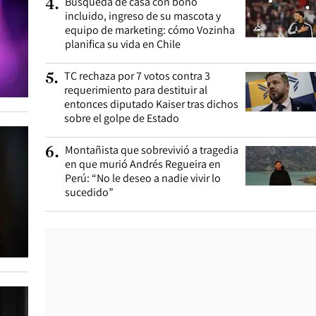
Búsqueda de casa con bono
4
.
incluido, ingreso de su mascota y
equipo de marketing: cómo Vozinha
planifica su vida en Chile
TC rechaza por 7 votos contra 3
5
.
requerimiento para destituir al
entonces diputado Kaiser tras dichos
sobre el golpe de Estado
Montañista que sobrevivió a tragedia
6
.
en que murió Andrés Regueira en
Perú: “No le deseo a nadie vivir lo
sucedido”