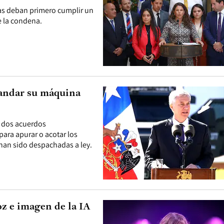
vas deban primero cumplir un
e la condena.
 andar su máquina
e dos acuerdos
para apurar o acotar los
 han sido despachadas a ley.
oz e imagen de la IA