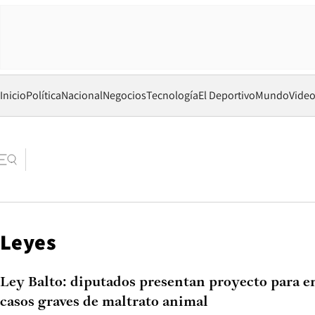
Inicio
Política
Nacional
Negocios
Tecnología
El Deportivo
Mundo
Vide
Leyes
Ley Balto: diputados presentan proyecto para e
casos graves de maltrato animal