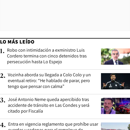
LO MÁS LEÍDO
Robo con intimidación a exministro Luis
1
.
Cordero termina con cinco detenidos tras
persecución hasta Lo Espejo
Vozinha aborda su llegada a Colo Colo y un
2
.
eventual retiro: “He hablado de parar, pero
tengo que pensar con calma”
José Antonio Neme queda apercibido tras
3
.
accidente de tránsito en Las Condes y será
citado por Fiscalía
Entra en vigencia reglamento que prohíbe usar
4
.
cuerdas y cadenas para el remolque de