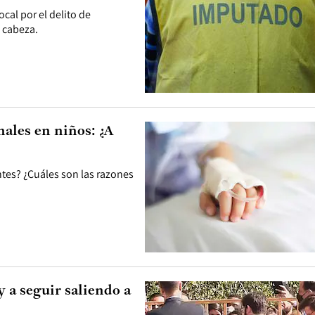
cal por el delito de
u cabeza.
nales en niños: ¿A
ntes? ¿Cuáles son las razones
y a seguir saliendo a