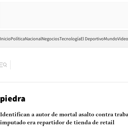
Inicio
Política
Nacional
Negocios
Tecnología
El Deportivo
Mundo
Vide
piedra
Identifican a autor de mortal asalto contra trab
imputado era repartidor de tienda de retail