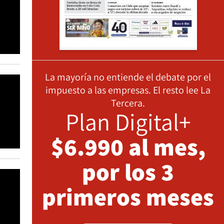
La mayoría no entiende el debate por el
impuesto a las empresas. El resto lee La
Tercera.
Plan Digital+
$6.990 al mes,
por los 3
primeros meses