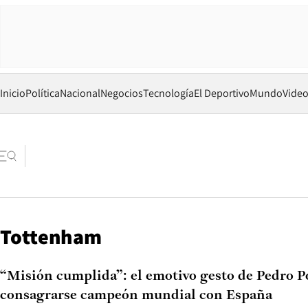
Inicio
Política
Nacional
Negocios
Tecnología
El Deportivo
Mundo
Vide
Tottenham
“Misión cumplida”: el emotivo gesto de Pedro P
consagrarse campeón mundial con España