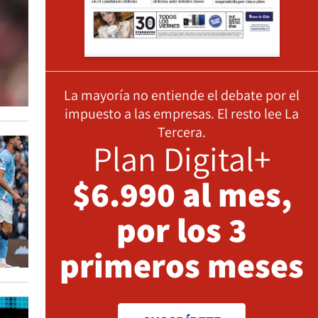
La mayoría no entiende el debate por el
impuesto a las empresas. El resto lee La
Tercera.
Plan Digital+
$6.990 al mes,
por los 3
primeros meses