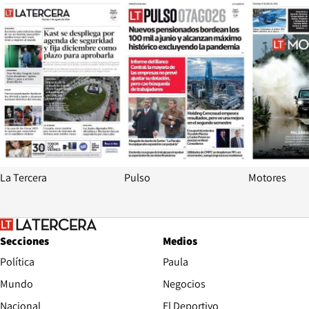
Opens in new window
Opens in ne
La Tercera
Pulso
Motores
Secciones
Medios
Política
Paula
Mundo
Negocios
Nacional
El Deportivo