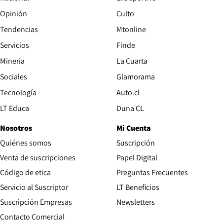
Opinión
Culto
Tendencias
Mtonline
Servicios
Finde
Opens in new window
Minería
La Cuarta
Opens in new wind
Sociales
Glamorama
Opens in new window
Tecnología
Auto.cl
Opens in new window
LT Educa
Duna CL
Nosotros
Mi Cuenta
Quiénes somos
Suscripción
Opens in new win
Venta de suscripciones
Papel Digital
Opens in new window
Código de etica
Preguntas Frecuentes
Servicio al Suscriptor
LT Beneficios
Suscripción Empresas
Newsletters
Opens in new window
Contacto Comercial