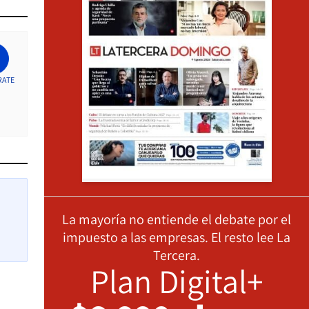
RATE
La mayoría no entiende el debate por el
impuesto a las empresas. El resto lee La
Tercera.
Plan Digital+