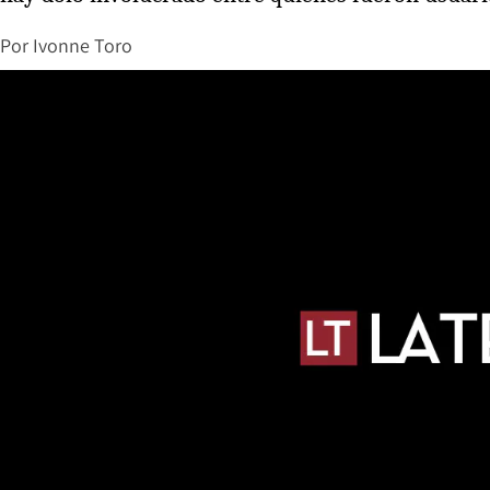
Por
Ivonne Toro