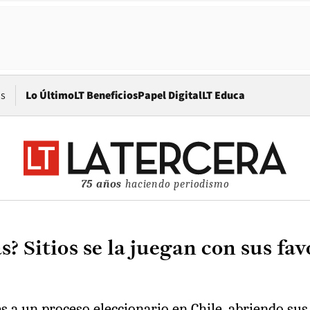
Opens in new window
os
Lo Último
LT Beneficios
Papel Digital
LT Educa
75 años
haciendo periodismo
s? Sitios se la juegan con sus fav
s a un proceso eleccionario en Chile, abriendo su