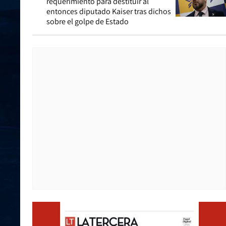
requerimiento para destituir al
entonces diputado Kaiser tras dichos
sobre el golpe de Estado
Opens i