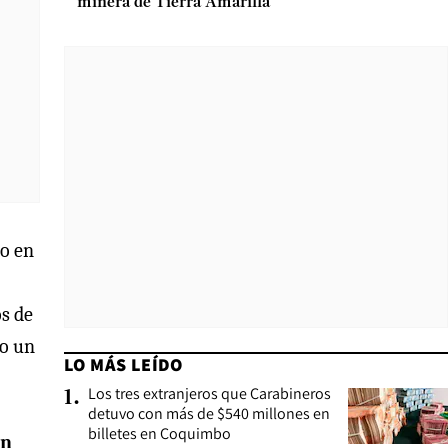
minera de Tierra Amarilla
po en
os de
do un
LO MÁS LEÍDO
Los tres extranjeros que Carabineros
1
.
detuvo con más de $540 millones en
billetes en Coquimbo
an