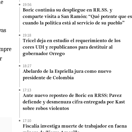
ue
19:56
Boric continúa su despliegue en RR.SS. y
comparte visita a San Ramón: “Qué potente que es
cuando la política está al servicio de su pueblo”
vas
19:18
Tricel deja en estudio el requerimiento de los
cores UDI y republicanos para destituir al
empre
gobernador Orrego
r
18:27
Abelardo de la Espriella jura como nuevo
presidente de Colombia
17:13
Ante nuevo reposteo de Boric en RRSS: Pavez
defiende y desmenuza cifra entregada por Kast
sobre robos violentos
17:10
Fiscalía investiga muerte de trabajador en faena