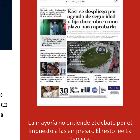
os
 un
 a
La mayoría no entiende el debate por el
impuesto a las empresas. El resto lee La
Tercera.