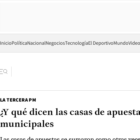
Inicio
Política
Nacional
Negocios
Tecnología
El Deportivo
Mundo
Vide
LA TERCERA PM
¿Y qué dicen las casas de apuesta
municipales
Las casas de apuestas se sumaron como otras vece