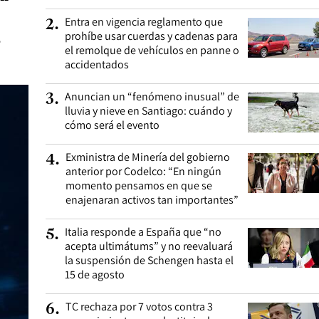
Entra en vigencia reglamento que
2
.
prohíbe usar cuerdas y cadenas para
e
el remolque de vehículos en panne o
accidentados
Anuncian un “fenómeno inusual” de
3
.
lluvia y nieve en Santiago: cuándo y
cómo será el evento
Exministra de Minería del gobierno
4
.
anterior por Codelco: “En ningún
momento pensamos en que se
enajenaran activos tan importantes”
Italia responde a España que “no
5
.
acepta ultimátums” y no reevaluará
la suspensión de Schengen hasta el
15 de agosto
TC rechaza por 7 votos contra 3
6
.