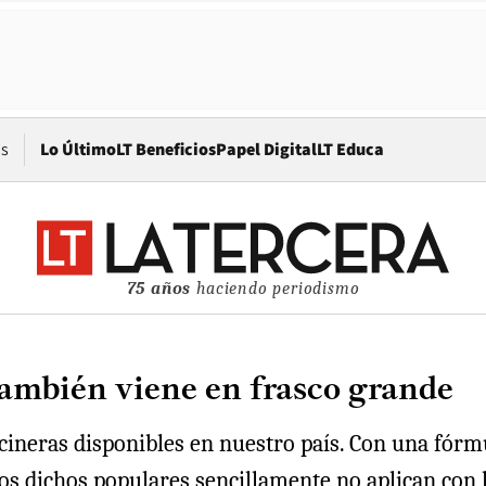
Opens in new window
os
Lo Último
LT Beneficios
Papel Digital
LT Educa
75 años
haciendo periodismo
ambién viene en frasco grande
ncineras disponibles en nuestro país. Con una fórm
 los dichos populares sencillamente no aplican co