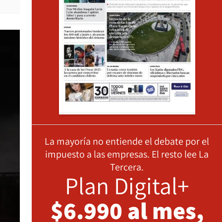
La mayoría no entiende el debate por el
impuesto a las empresas. El resto lee La
Tercera.
Plan Digital+
$6.990 al mes,