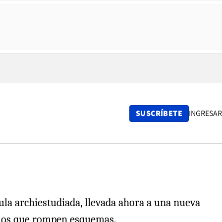
SUSCRÍBETE
INGRESAR
ula archiestudiada, llevada ahora a una nueva
n los que rompen esquemas.