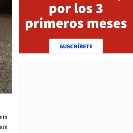
por los 3
primeros meses
SUSCRÍBETE
enta
para