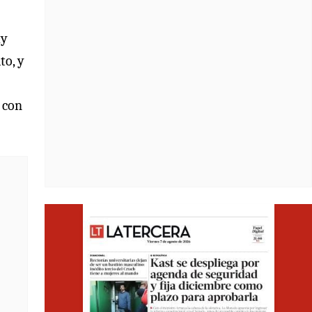
uy
to, y
 con
Opens i