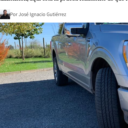
Por
José Ignacio Gutiérrez